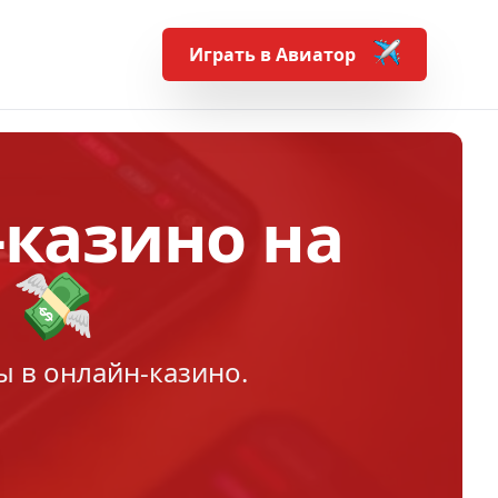
Играть в Авиатор
-казино на
 💸
ы в онлайн-казино.