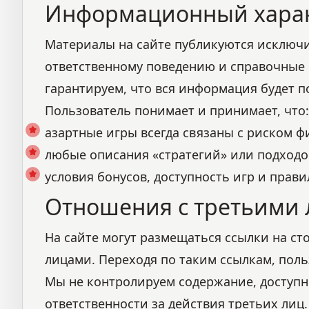
Информационный харак
Материалы на сайте публикуются исключи
ответственному поведению и справочные 
гарантируем, что вся информация будет 
Пользователь понимает и принимает, что:
азартные игры всегда связаны с риском ф
любые описания «стратегий» или подходов
условия бонусов, доступность игр и прави
Отношения с третьими 
На сайте могут размещаться ссылки на с
лицами. Переходя по таким ссылкам, поль
Мы не контролируем содержание, доступно
ответственности за действия третьих лиц