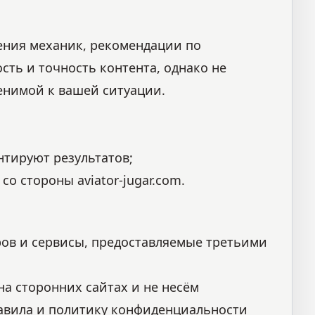
ения механик, рекомендации по
ть и точность контента, однако не
енимой к вашей ситуации.
нтируют результатов;
о стороны aviator-jugar.com.
ров и сервисы, предоставляемые третьими
а сторонних сайтах и не несём
правила и политику конфиденциальности