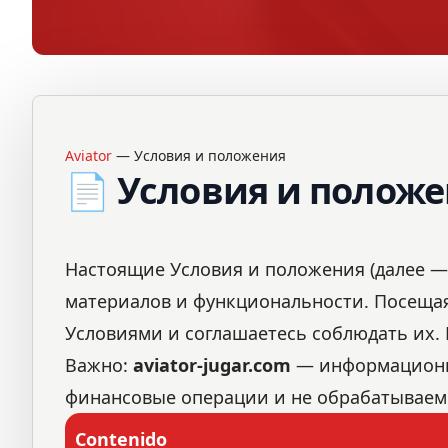
Aviator
—
Условия и положения
📄 Условия и полож
Настоящие Условия и положения (далее —
материалов и функциональности. Посещая 
Условиями и соглашаетесь соблюдать их. 
Важно:
aviator-jugar.com
— информационны
финансовые операции и не обрабатываем
Contenido