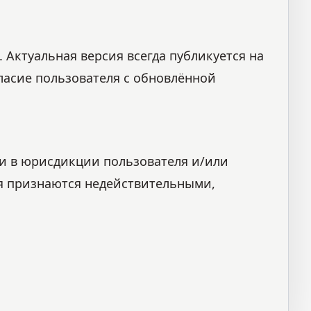
Актуальная версия всегда публикуется на
ласие пользователя с обновлённой
и в юрисдикции пользователя и/или
ния признаются недействительными,