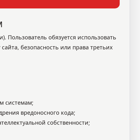
м
). Пользователь обязуется использовать
 сайта, безопасность или права третьих
м системам;
дрения вредоносного кода;
нтеллектуальной собственности;