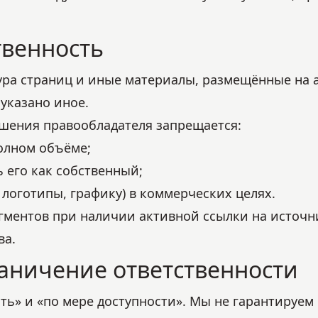
твенность
ура страниц и иные материалы, размещённые на 
 указано иное.
шения правообладателя запрещается:
олном объёме;
 его как собственный;
 логотипы, графику) в коммерческих целях.
ентов при наличии активной ссылки на источник
ва.
раничение ответственности
сть» и «по мере доступности». Мы не гарантируем