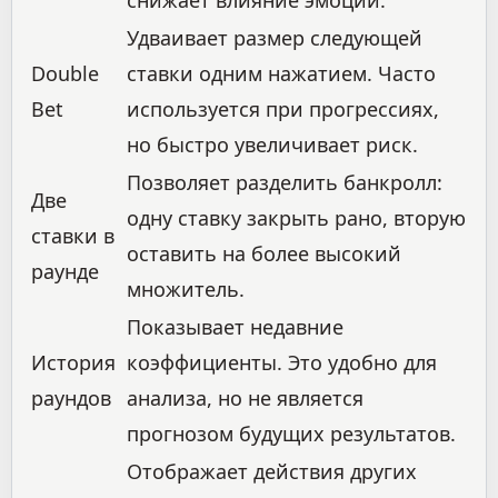
снижает влияние эмоций.
Удваивает размер следующей
Double
ставки одним нажатием. Часто
Bet
используется при прогрессиях,
но быстро увеличивает риск.
Позволяет разделить банкролл:
Две
одну ставку закрыть рано, вторую
ставки в
оставить на более высокий
раунде
множитель.
Показывает недавние
История
коэффициенты. Это удобно для
раундов
анализа, но не является
прогнозом будущих результатов.
Отображает действия других