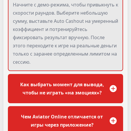
Начните с демо-режима, чтобы привыкнуть к
скорости раундов. Выберите небольшую
сумму, выставьте Auto Cashout на умеренный
коэффициент и потренируйтесь
фиксировать результат вручную. После
этого переходите к игре на реальные деньги
только с заранее определенным лимитом на
сессию.
Как выбрать момент для вывода,
чтобы не играть «на эмоциях»?
Чем Aviator Online отличается от
игры через приложение?