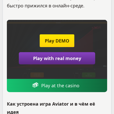
быстро прижился в онлайн-среде.
Play DEMO
Play with real money
Play at the casino
Как устроена игра Aviator и в чём её
идея