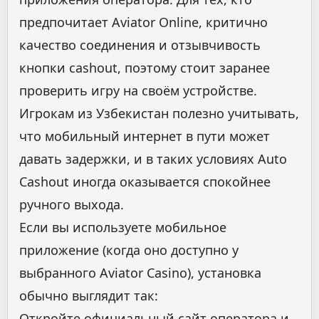
предпочитает Aviator Online, критично
качество соединения и отзывчивость
кнопки cashout, поэтому стоит заранее
проверить игру на своём устройстве.
Игрокам из Узбекистан полезно учитывать,
что мобильный интернет в пути может
давать задержки, и в таких условиях Auto
Cashout иногда оказывается спокойнее
ручного выхода.
Если вы используете мобильное
приложение (когда оно доступно у
выбранного Aviator Casino), установка
обычно выглядит так:
Откройте официальный сайт оператора и