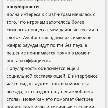
популярности
Волна интереса к crash-играм началась с
того, что игрокам захотелось более
«живого» процесса, чем длинные сессии в
слотах. Aviator стал одним из символов
жанра: раунды идут почти без пауз, а
решение принимается прямо в момент
роста коэффициента.
Популярность объясняется ещё и
социальной составляющей. В интерфейсе
часто видны чужие ставки и моменты
выхода, что создаёт ощущение «общего
стола». Новичкам это помогает быстрее
понять темп игры и типичные сценарии