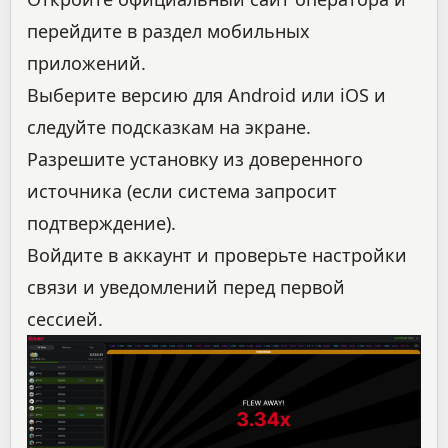
перейдите в раздел мобильных
приложений.
Выберите версию для Android или iOS и
следуйте подсказкам на экране.
Разрешите установку из доверенного
источника (если система запросит
подтверждение).
Войдите в аккаунт и проверьте настройки
связи и уведомлений перед первой
сессией.