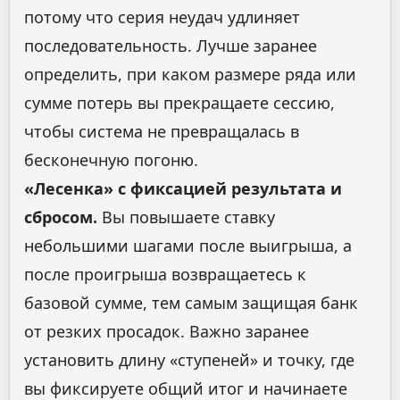
потому что серия неудач удлиняет
последовательность. Лучше заранее
определить, при каком размере ряда или
сумме потерь вы прекращаете сессию,
чтобы система не превращалась в
бесконечную погоню.
«Лесенка» с фиксацией результата и
сбросом.
Вы повышаете ставку
небольшими шагами после выигрыша, а
после проигрыша возвращаетесь к
базовой сумме, тем самым защищая банк
от резких просадок. Важно заранее
установить длину «ступеней» и точку, где
вы фиксируете общий итог и начинаете