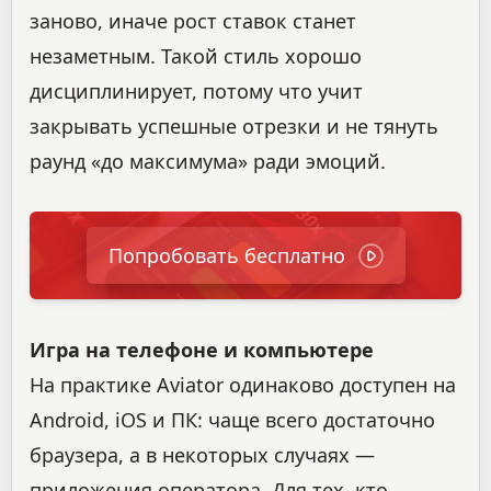
заново, иначе рост ставок станет
незаметным. Такой стиль хорошо
дисциплинирует, потому что учит
закрывать успешные отрезки и не тянуть
раунд «до максимума» ради эмоций.
Попробовать бесплатно
Игра на телефоне и компьютере
На практике Aviator одинаково доступен на
Android, iOS и ПК: чаще всего достаточно
браузера, а в некоторых случаях —
приложения оператора. Для тех, кто