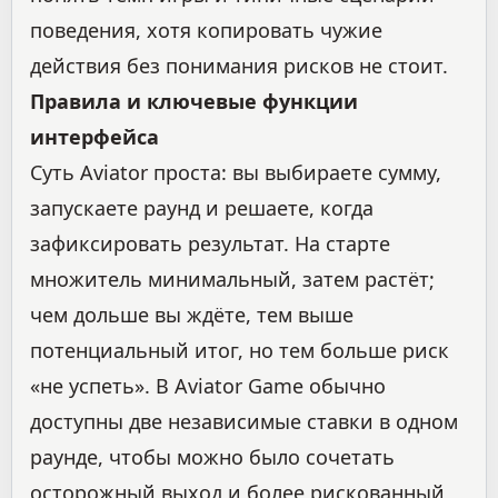
поведения, хотя копировать чужие
действия без понимания рисков не стоит.
Правила и ключевые функции
интерфейса
Суть Aviator проста: вы выбираете сумму,
запускаете раунд и решаете, когда
зафиксировать результат. На старте
множитель минимальный, затем растёт;
чем дольше вы ждёте, тем выше
потенциальный итог, но тем больше риск
«не успеть». В Aviator Game обычно
доступны две независимые ставки в одном
раунде, чтобы можно было сочетать
осторожный выход и более рискованный