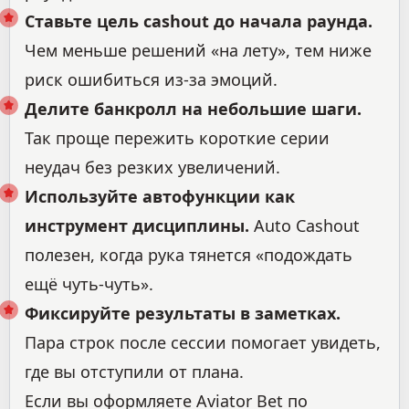
Ставьте цель cashout до начала раунда.
Чем меньше решений «на лету», тем ниже
риск ошибиться из-за эмоций.
Делите банкролл на небольшие шаги.
Так проще пережить короткие серии
неудач без резких увеличений.
Используйте автофункции как
инструмент дисциплины.
Auto Cashout
полезен, когда рука тянется «подождать
ещё чуть-чуть».
Фиксируйте результаты в заметках.
Пара строк после сессии помогает увидеть,
где вы отступили от плана.
Если вы оформляете Aviator Bet по