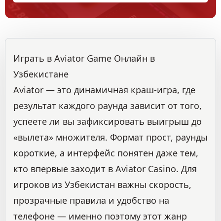
Играть в Aviator Game Онлайн в
Узбекистане
Aviator — это динамичная краш-игра, где
результат каждого раунда зависит от того,
успеете ли вы зафиксировать выигрыш до
«вылета» множителя. Формат прост, раунды
короткие, а интерфейс понятен даже тем,
кто впервые заходит в Aviator Casino. Для
игроков из Узбекистан важны скорость,
прозрачные правила и удобство на
телефоне — именно поэтому этот жанр