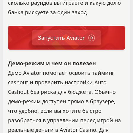
сколько раундов вы играете и какую долю
банка рискуете за один заход.
Запустить Aviator
Демо-режим и чем он полезен
Демо Aviator
помогает освоить тайминг
cashout и проверить настройки Auto
Cashout без риска для бюджета. Обычно
демо-режим доступен прямо в браузере,
что удобно, если вы хотите быстро
разобраться в управлении перед игрой на
реальные деньги в Aviator Casino. Для