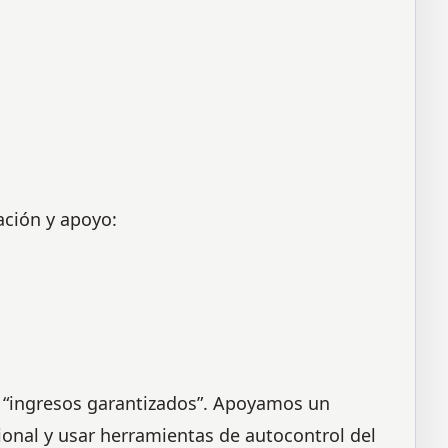
ación y apoyo:
 “ingresos garantizados”. Apoyamos un
ional y usar herramientas de autocontrol del