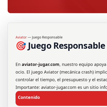
Aviator
—
Juego Responsable
🎯 Juego Responsable
En
aviator-jugar.com
, nuestro equipo apoya
ocio. El juego Aviator (mecánica crash) impl
controlar el tiempo, el presupuesto y el est
Importante: aviator-jugar.com es un sitio i
Contenido