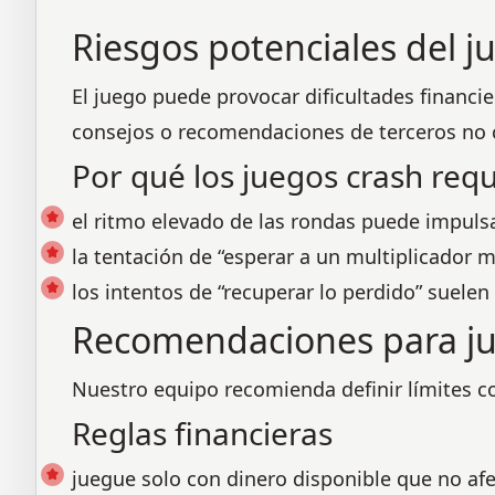
Riesgos potenciales del j
El juego puede provocar dificultades financier
consejos o recomendaciones de terceros no ca
Por qué los juegos crash req
el ritmo elevado de las rondas puede impulsa
la tentación de “esperar a un multiplicador 
los intentos de “recuperar lo perdido” suele
Recomendaciones para j
Nuestro equipo recomienda definir límites c
Reglas financieras
juegue solo con dinero disponible que no afe