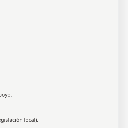
apoyo.
islación local).