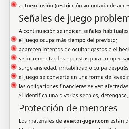
autoexclusión (restricción voluntaria de acce
Señales de juego problem
A continuación se indican señales habituale
el juego ocupa más tiempo del previsto;
aparecen intentos de ocultar gastos o el hec
se incrementan las apuestas para compensar
surge ansiedad, irritabilidad o culpa después
el juego se convierte en una forma de “evadi
las obligaciones financieras se ven afectada
Si identifica una o varias señales, deténgase,
Protección de menores
Los materiales de
aviator-jugar.com
están d