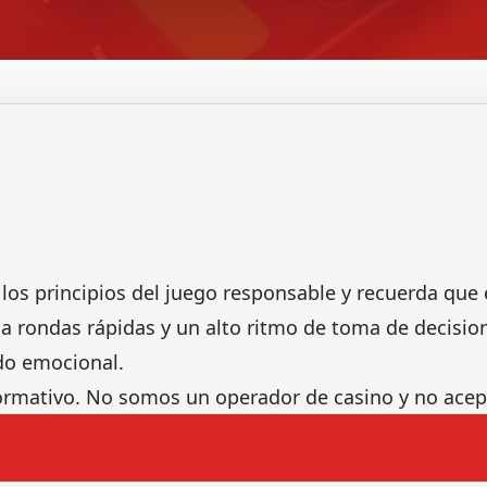
 los principios del juego responsable y recuerda que
ica rondas rápidas y un alto ritmo de toma de decisi
ado emocional.
nformativo. No somos un operador de casino y no ace