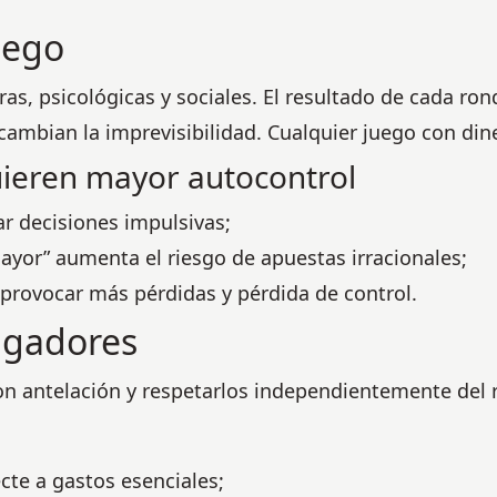
uego
as, psicológicas y sociales. El resultado de cada rond
mbian la imprevisibilidad. Cualquier juego con dine
uieren mayor autocontrol
r decisiones impulsivas;
mayor” aumenta el riesgo de apuestas irracionales;
n provocar más pérdidas y pérdida de control.
ugadores
on antelación y respetarlos independientemente del 
cte a gastos esenciales;