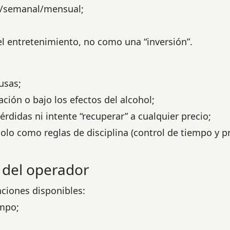
io/semanal/mensual;
el entretenimiento, no como una “inversión”.
usas;
ación o bajo los efectos del alcohol;
rdidas ni intente “recuperar” a cualquier precio;
 solo como reglas de disciplina (control de tiempo y
 del operador
nciones disponibles:
empo;