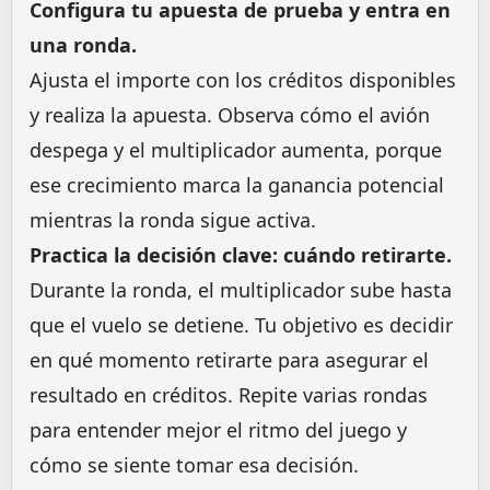
Configura tu apuesta de prueba y entra en
una ronda.
Ajusta el importe con los créditos disponibles
y realiza la apuesta. Observa cómo el avión
despega y el multiplicador aumenta, porque
ese crecimiento marca la ganancia potencial
mientras la ronda sigue activa.
Practica la decisión clave: cuándo retirarte.
Durante la ronda, el multiplicador sube hasta
que el vuelo se detiene. Tu objetivo es decidir
en qué momento retirarte para asegurar el
resultado en créditos. Repite varias rondas
para entender mejor el ritmo del juego y
cómo se siente tomar esa decisión.