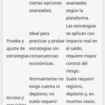
ciertas opciones
avanzadas
avanzadas).
según la
plataforma.
Las estrategias
Ideal para
se aplican con
Prueba y
practicar y probar
impacto real en
ajuste de
estrategias sin
el saldo;
estrategias
consecuencias
requiere mayor
económicas.
control del
riesgo.
Normalmente no
Suele requerir
exige cuenta ni
registro,
depósito; no
depósito y, en
Acceso y
suele requerir
muchos casos,