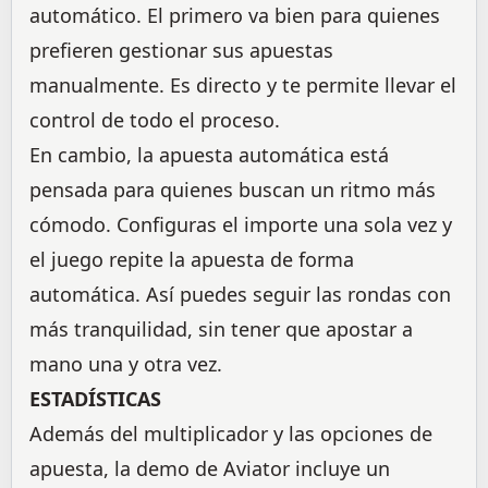
automático. El primero va bien para quienes
prefieren gestionar sus apuestas
manualmente. Es directo y te permite llevar el
control de todo el proceso.
En cambio, la apuesta automática está
pensada para quienes buscan un ritmo más
cómodo. Configuras el importe una sola vez y
el juego repite la apuesta de forma
automática. Así puedes seguir las rondas con
más tranquilidad, sin tener que apostar a
mano una y otra vez.
ESTADÍSTICAS
Además del multiplicador y las opciones de
apuesta, la demo de Aviator incluye un