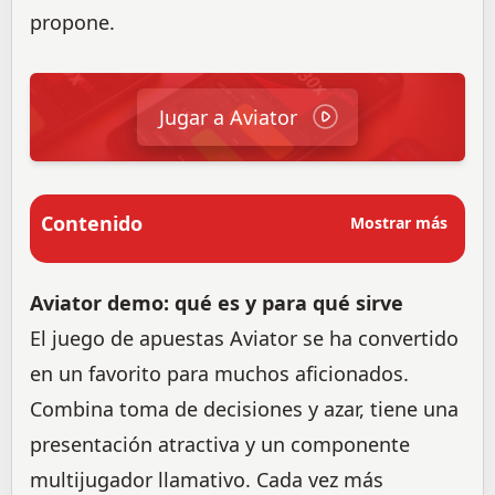
propone.
Jugar a Aviator
Contenido
Mostrar más
Aviator demo: qué es y para qué sirve
El juego de apuestas Aviator se ha convertido
en un favorito para muchos aficionados.
Combina toma de decisiones y azar, tiene una
presentación atractiva y un componente
multijugador llamativo. Cada vez más