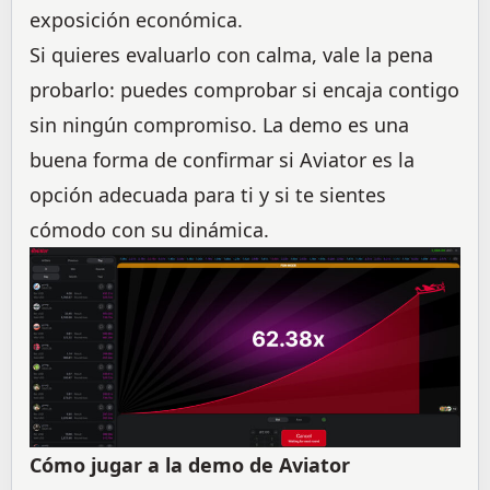
exposición económica.
Si quieres evaluarlo con calma, vale la pena
probarlo: puedes comprobar si encaja contigo
sin ningún compromiso. La demo es una
buena forma de confirmar si Aviator es la
opción adecuada para ti y si te sientes
cómodo con su dinámica.
Cómo jugar a la demo de Aviator