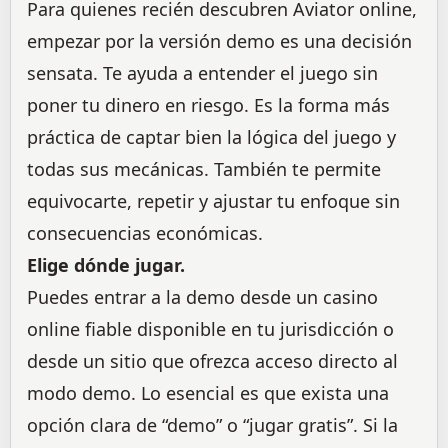
Para quienes recién descubren
Aviator online
,
empezar por la versión demo es una decisión
sensata. Te ayuda a entender el juego sin
poner tu dinero en riesgo. Es la forma más
práctica de captar bien la lógica del juego y
todas sus mecánicas. También te permite
equivocarte, repetir y ajustar tu enfoque sin
consecuencias económicas.
Elige dónde jugar.
Puedes entrar a la demo desde un casino
online fiable disponible en tu jurisdicción o
desde un sitio que ofrezca acceso directo al
modo demo. Lo esencial es que exista una
opción clara de “demo” o “jugar gratis”. Si la