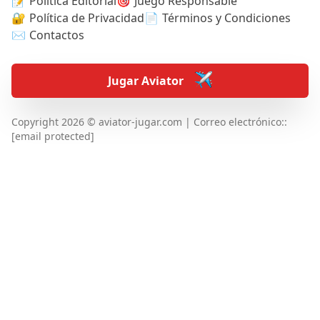
Política Editorial
Juego Responsable
Política de Privacidad
Términos y Condiciones
Contactos
Jugar Aviator
Copyright 2026 © aviator-jugar.com | Correo electrónico::
[email protected]