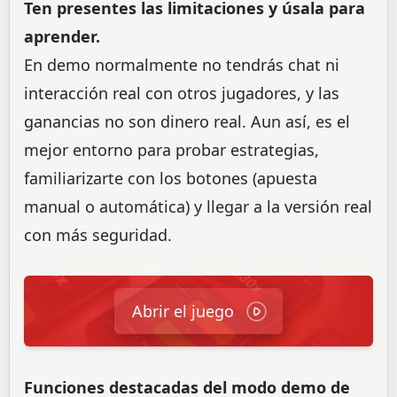
Ten presentes las limitaciones y úsala para
aprender.
En demo normalmente no tendrás chat ni
interacción real con otros jugadores, y las
ganancias no son dinero real. Aun así, es el
mejor entorno para probar estrategias,
familiarizarte con los botones (apuesta
manual o automática) y llegar a la versión real
con más seguridad.
Abrir el juego
Funciones destacadas del modo demo de