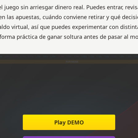
juego sin arriesgar dinero real. Puedes entrar, revis
 las apuestas, cuándo conviene retirar y qué decisi
do virtual, así que puedes experimentar con distinta
forma práctica de ganar soltura antes de pasar al mo
Play DEMO