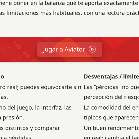
viene poner en la balanza qué te aporta exactamente
as limitaciones más habituales, con una lectura práct
Jugar a Aviator
mo
Desventajas / lími
ero real; puedes equivocarte sin
Las “pérdidas” no due
as.
percepción del riesgo
mo del juego, la interfaz, las
La comodidad del en
n presión.
típicos que aparecen
s distintos y comparar
Un buen rendimiento
n a pérdidas.
en real; cambia el fa