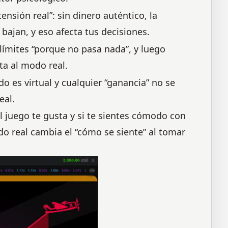
nsión real”: sin dinero auténtico, la
bajan, y eso afecta tus decisiones.
 límites “porque no pasa nada”, y luego
ta al modo real.
ldo es virtual y cualquier “ganancia” no se
eal.
l juego te gusta y si te sientes cómodo con
do real cambia el “cómo se siente” al tomar