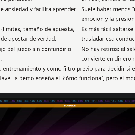
e ansiedad y facilita aprender
Suele haber menos “te
emoción y la presión 
 (límites, tamaño de apuesta,
Es más fácil saltarse
 de apostar de verdad.
trasladar esa conduc
ujo del juego sin confundirlo
No hay retiros: el sa
.
convierte en dinero r
ntrenamiento y como filtro previo para decidir si e
clave: la demo enseña el “cómo funciona”, pero el mo