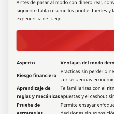
Antes de pasar al modo con dinero real, con
siguiente tabla resume los puntos fuertes y l
experiencia de juego.
Aspecto
Ventajas del modo de
Practicas sin perder din
Riesgo financiero
consecuencias económic
Aprendizaje de
Te familiarizas con el rit
reglas y mecánicas
apuestas y el cashout si
Prueba de
Permite ensayar enfoque
estrategias
decisiones sin exposició