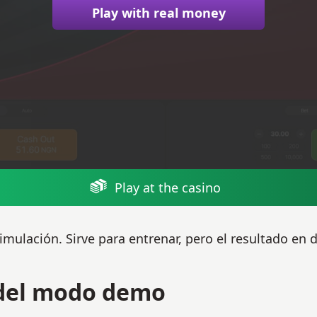
Play with real money
Play at the casino
imulación. Sirve para entrenar, pero el resultado en 
 del modo demo