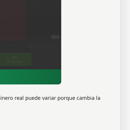
dinero real puede variar porque cambia la