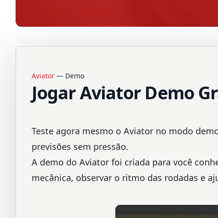
Aviator
—
Demo
Jogar Aviator Demo G
Teste agora mesmo o Aviator no modo demo 
previsões sem pressão.
A demo do Aviator foi criada para você conhe
mecânica, observar o ritmo das rodadas e aju