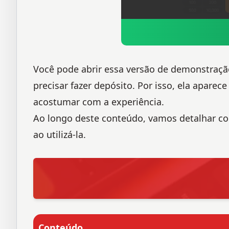
Você pode abrir essa versão de demonstraç
precisar fazer depósito. Por isso, ela apare
acostumar com a experiência.
Ao longo deste conteúdo, vamos detalhar com
ao utilizá-la.
Conteúdo