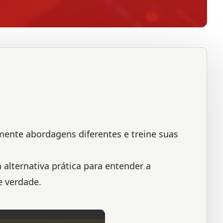
ente abordagens diferentes e treine suas
 alternativa prática para entender a
e verdade.