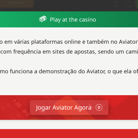
Play at the casino
ão em várias plataformas online e também no Aviat
ce com frequência em sites de apostas, sendo um cam
o funciona a demonstração do Aviator, o que ela of
Jogar Aviator Agora