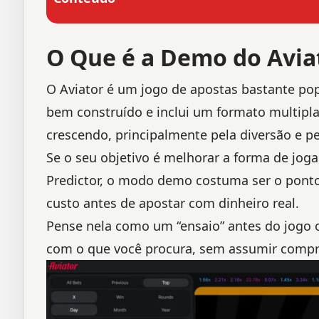
O Que é a Demo do Avia
O Aviator é um jogo de apostas bastante pop
bem construído e inclui um formato multip
crescendo, principalmente pela diversão e pe
Se o seu objetivo é melhorar a forma de jo
Predictor, o modo demo costuma ser o ponto 
custo antes de apostar com dinheiro real.
Pense nela como um “ensaio” antes do jogo of
com o que você procura, sem assumir compr